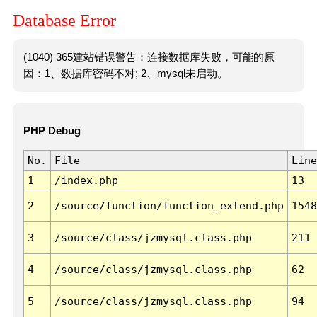
Database Error
(1040) 365建站错误警告：连接数据库失败，可能的原
因：1、数据库密码不对; 2、mysql未启动。
PHP Debug
No.
File
Line
1
/index.php
13
2
/source/function/function_extend.php
1548
3
/source/class/jzmysql.class.php
211
4
/source/class/jzmysql.class.php
62
5
/source/class/jzmysql.class.php
94