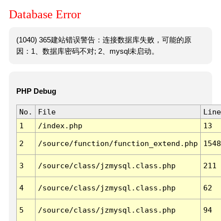
Database Error
(1040) 365建站错误警告：连接数据库失败，可能的原
因：1、数据库密码不对; 2、mysql未启动。
PHP Debug
No.
File
Line
1
/index.php
13
2
/source/function/function_extend.php
1548
3
/source/class/jzmysql.class.php
211
4
/source/class/jzmysql.class.php
62
5
/source/class/jzmysql.class.php
94