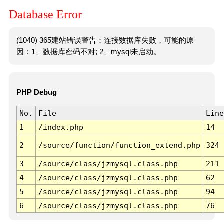
Database Error
(1040) 365建站错误警告：连接数据库失败，可能的原
因：1、数据库密码不对; 2、mysql未启动。
PHP Debug
No.
File
Line
1
/index.php
14
2
/source/function/function_extend.php
324
3
/source/class/jzmysql.class.php
211
4
/source/class/jzmysql.class.php
62
5
/source/class/jzmysql.class.php
94
6
/source/class/jzmysql.class.php
76