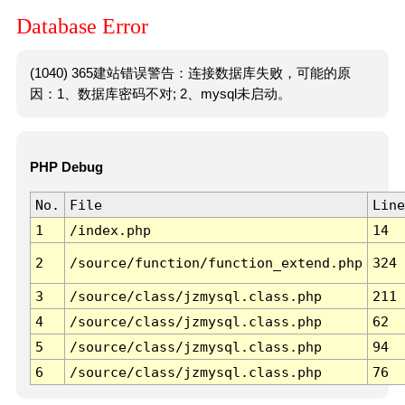
Database Error
(1040) 365建站错误警告：连接数据库失败，可能的原
因：1、数据库密码不对; 2、mysql未启动。
PHP Debug
No.
File
Line
1
/index.php
14
2
/source/function/function_extend.php
324
3
/source/class/jzmysql.class.php
211
4
/source/class/jzmysql.class.php
62
5
/source/class/jzmysql.class.php
94
6
/source/class/jzmysql.class.php
76