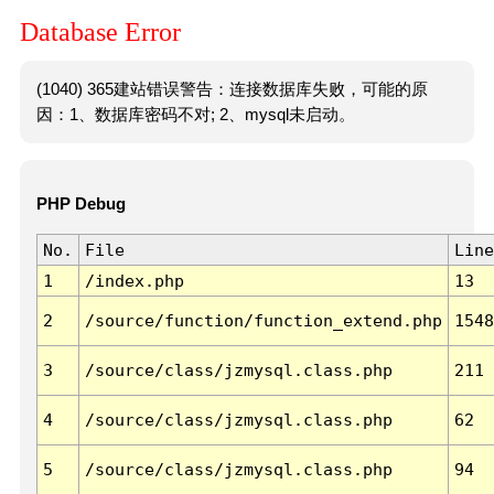
Database Error
(1040) 365建站错误警告：连接数据库失败，可能的原
因：1、数据库密码不对; 2、mysql未启动。
PHP Debug
No.
File
Line
1
/index.php
13
2
/source/function/function_extend.php
1548
3
/source/class/jzmysql.class.php
211
4
/source/class/jzmysql.class.php
62
5
/source/class/jzmysql.class.php
94