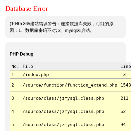
Database Error
(1040) 365建站错误警告：连接数据库失败，可能的原
因：1、数据库密码不对; 2、mysql未启动。
PHP Debug
No.
File
Line
1
/index.php
13
2
/source/function/function_extend.php
1548
3
/source/class/jzmysql.class.php
211
4
/source/class/jzmysql.class.php
62
5
/source/class/jzmysql.class.php
94