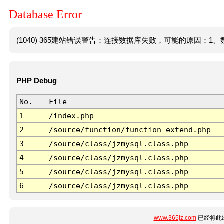
Database Error
(1040) 365建站错误警告：连接数据库失败，可能的原因：1、数
PHP Debug
No.
File
1
/index.php
2
/source/function/function_extend.php
3
/source/class/jzmysql.class.php
4
/source/class/jzmysql.class.php
5
/source/class/jzmysql.class.php
6
/source/class/jzmysql.class.php
www.365jz.com
已经将此