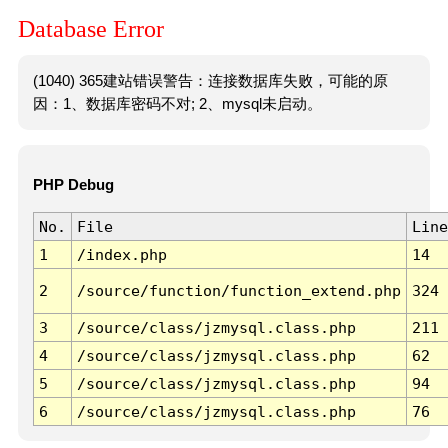
Database Error
(1040) 365建站错误警告：连接数据库失败，可能的原
因：1、数据库密码不对; 2、mysql未启动。
PHP Debug
No.
File
Line
1
/index.php
14
2
/source/function/function_extend.php
324
3
/source/class/jzmysql.class.php
211
4
/source/class/jzmysql.class.php
62
5
/source/class/jzmysql.class.php
94
6
/source/class/jzmysql.class.php
76