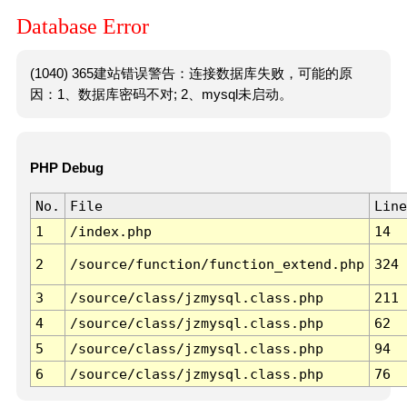
Database Error
(1040) 365建站错误警告：连接数据库失败，可能的原
因：1、数据库密码不对; 2、mysql未启动。
PHP Debug
No.
File
Line
1
/index.php
14
2
/source/function/function_extend.php
324
3
/source/class/jzmysql.class.php
211
4
/source/class/jzmysql.class.php
62
5
/source/class/jzmysql.class.php
94
6
/source/class/jzmysql.class.php
76