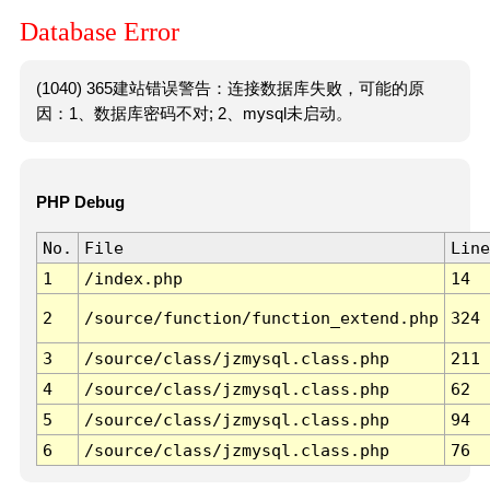
Database Error
(1040) 365建站错误警告：连接数据库失败，可能的原
因：1、数据库密码不对; 2、mysql未启动。
PHP Debug
No.
File
Line
1
/index.php
14
2
/source/function/function_extend.php
324
3
/source/class/jzmysql.class.php
211
4
/source/class/jzmysql.class.php
62
5
/source/class/jzmysql.class.php
94
6
/source/class/jzmysql.class.php
76