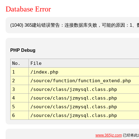
Database Error
(1040) 365建站错误警告：连接数据库失败，可能的原因：1、数
PHP Debug
No.
File
1
/index.php
2
/source/function/function_extend.php
3
/source/class/jzmysql.class.php
4
/source/class/jzmysql.class.php
5
/source/class/jzmysql.class.php
6
/source/class/jzmysql.class.php
www.365jz.com
已经将此