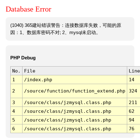
Database Error
(1040) 365建站错误警告：连接数据库失败，可能的原
因：1、数据库密码不对; 2、mysql未启动。
PHP Debug
No.
File
Line
1
/index.php
14
2
/source/function/function_extend.php
324
3
/source/class/jzmysql.class.php
211
4
/source/class/jzmysql.class.php
62
5
/source/class/jzmysql.class.php
94
6
/source/class/jzmysql.class.php
76