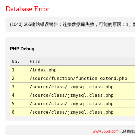
Database Error
(1040) 365建站错误警告：连接数据库失败，可能的原因：1、数
PHP Debug
No.
File
1
/index.php
2
/source/function/function_extend.php
3
/source/class/jzmysql.class.php
4
/source/class/jzmysql.class.php
5
/source/class/jzmysql.class.php
6
/source/class/jzmysql.class.php
www.365jz.com
已经将此