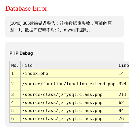
Database Error
(1040) 365建站错误警告：连接数据库失败，可能的原
因：1、数据库密码不对; 2、mysql未启动。
PHP Debug
No.
File
Line
1
/index.php
14
2
/source/function/function_extend.php
324
3
/source/class/jzmysql.class.php
211
4
/source/class/jzmysql.class.php
62
5
/source/class/jzmysql.class.php
94
6
/source/class/jzmysql.class.php
76