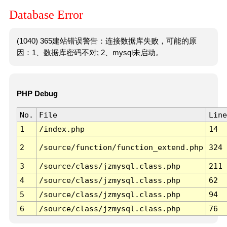
Database Error
(1040) 365建站错误警告：连接数据库失败，可能的原
因：1、数据库密码不对; 2、mysql未启动。
PHP Debug
No.
File
Line
1
/index.php
14
2
/source/function/function_extend.php
324
3
/source/class/jzmysql.class.php
211
4
/source/class/jzmysql.class.php
62
5
/source/class/jzmysql.class.php
94
6
/source/class/jzmysql.class.php
76