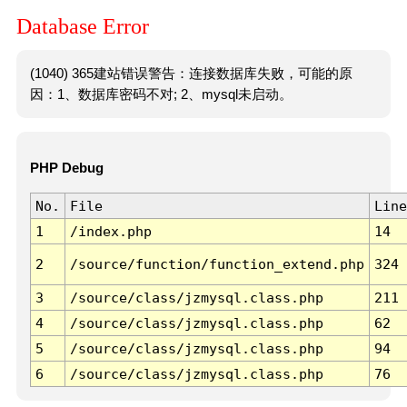
Database Error
(1040) 365建站错误警告：连接数据库失败，可能的原
因：1、数据库密码不对; 2、mysql未启动。
PHP Debug
No.
File
Line
1
/index.php
14
2
/source/function/function_extend.php
324
3
/source/class/jzmysql.class.php
211
4
/source/class/jzmysql.class.php
62
5
/source/class/jzmysql.class.php
94
6
/source/class/jzmysql.class.php
76