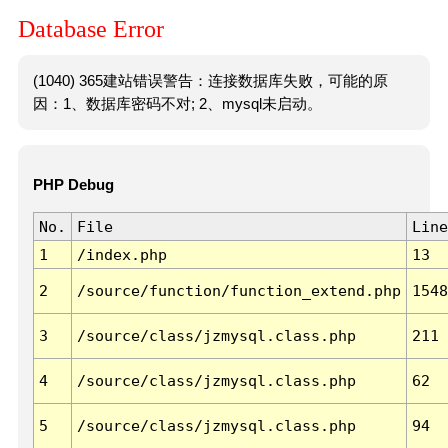
Database Error
(1040) 365建站错误警告：连接数据库失败，可能的原
因：1、数据库密码不对; 2、mysql未启动。
PHP Debug
No.
File
Line
1
/index.php
13
2
/source/function/function_extend.php
1548
3
/source/class/jzmysql.class.php
211
4
/source/class/jzmysql.class.php
62
5
/source/class/jzmysql.class.php
94