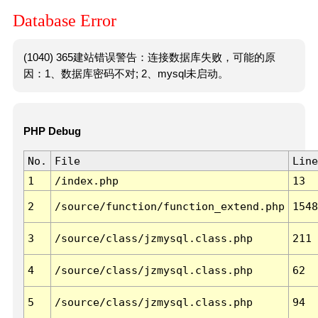
Database Error
(1040) 365建站错误警告：连接数据库失败，可能的原
因：1、数据库密码不对; 2、mysql未启动。
PHP Debug
No.
File
Line
1
/index.php
13
2
/source/function/function_extend.php
1548
3
/source/class/jzmysql.class.php
211
4
/source/class/jzmysql.class.php
62
5
/source/class/jzmysql.class.php
94