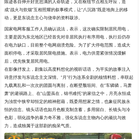
陈迹各自伸开好意思满的人命轨迹，又在枢纽节点相互呼应，造
成“战火与炊烟”互相照耀的叙事模式，让“八沉路”既是地舆上的移
动，更是东说念主心与侥幸的资料跋涉。
国家电网客服工作人员确认说法，表示，这次确实限制居民用电，
主要是因为东北地区已经首先对非居民执行有序用电，执行后仍存
在电力缺口，目前整个电网崩溃危险。为了扩大停电范围，造成大
面积停电，才采取居民限电措施。表示，电力供需紧张情况缓解
后，优先恢复居民用电。
在影像抒发上，剧集以高度料想化的视听话语，为平实的故事注入
诗意抒发与东说念主文深情。“月”行为连系全剧的核情料想，串联起
九载离乱和一次次的团圆与离别，在断壁颓垣间、在“车辚辚，马萧
萧”的避祸路上、在“山盟虽在，锦书难托”的家信之中，月亮永恒成
为浊世中狭窄却恒定的精神慰藉，既委用想家之情，也象征民族永
恒的信念。镜头话语也如月色般克制含蓄，多用留白、长镜头与冷
色彩，弱化战争的暴力奇不雅，强化东说念主物内心的顽抗与效
力，造成独属于这部剧的痴呆气质。