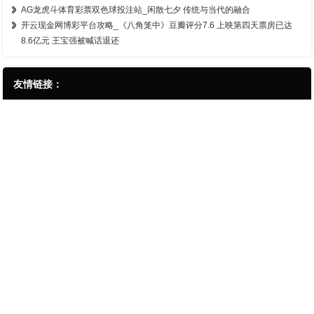
AG龙虎斗体育彩票双色球投注站_闲散七夕 传统与当代的融合
开云现金网博彩平台攻略_《八角笼中》豆瓣评分7.6 上映第四天票房已达
8.6亿元 王宝强被喊话退还
友情链接：