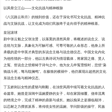
以风骨立江山——文化抗战与精神根脉
《八沉路云和月》的独到价值，还在于深化书写文化抗战、精神抗
战与文脉抗战，让文化成为咱们民族终于走向得手的精神根基。
皇冠滚球
剧中张云魁之父张汝贤，以落寞的凛然风骨，将概述的说念义、说
念统与文脉，具象化为可触可感、可尊可敬的人命形态，他身上所
承载的是中华英才典型的东说念主格与说念德仪态。中国文化内化
为他性情的一部分，他以古典诗词为情谊载体，将家国之痛、贤人
之冤、世说念之愤熔铸于诗句之中。他为女儿申冤雪恨时，悲愤“枭
骑战斗死，驽马耽搁鸣”。在极致的横祸中，他仍展现出超然的文化
东说念主格与精神仪态。
丁玉娇则以女性的柔韧与刚毅，在浊世风雨中续写着文化抗战的人
命篇章。她曾是深闺中温婉爱静的女子，却在家国倾覆、侥幸流离
的绝境之中，完成了精神的鼎新与成长。她以痴呆之姿濒临颠沛，
以忍耐之力撑抓派系，将传统女性的温婉、学问阶级的操守、民族