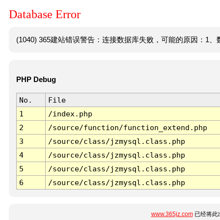
Database Error
(1040) 365建站错误警告：连接数据库失败，可能的原因：1、数
PHP Debug
No.
File
1
/index.php
2
/source/function/function_extend.php
3
/source/class/jzmysql.class.php
4
/source/class/jzmysql.class.php
5
/source/class/jzmysql.class.php
6
/source/class/jzmysql.class.php
www.365jz.com
已经将此