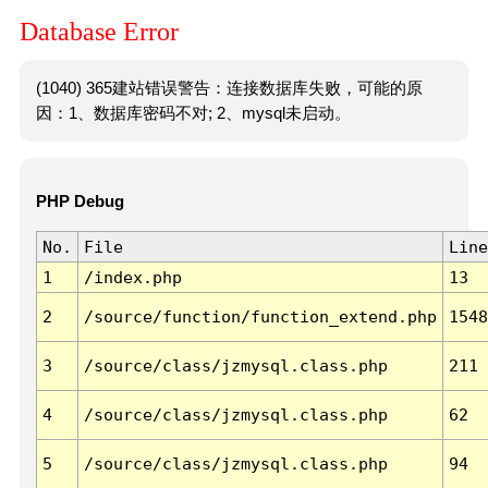
Database Error
(1040) 365建站错误警告：连接数据库失败，可能的原
因：1、数据库密码不对; 2、mysql未启动。
PHP Debug
No.
File
Line
1
/index.php
13
2
/source/function/function_extend.php
1548
3
/source/class/jzmysql.class.php
211
4
/source/class/jzmysql.class.php
62
5
/source/class/jzmysql.class.php
94