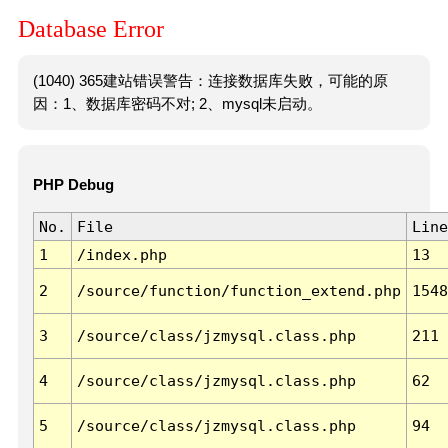
Database Error
(1040) 365建站错误警告：连接数据库失败，可能的原
因：1、数据库密码不对; 2、mysql未启动。
PHP Debug
No.
File
Line
1
/index.php
13
2
/source/function/function_extend.php
1548
3
/source/class/jzmysql.class.php
211
4
/source/class/jzmysql.class.php
62
5
/source/class/jzmysql.class.php
94