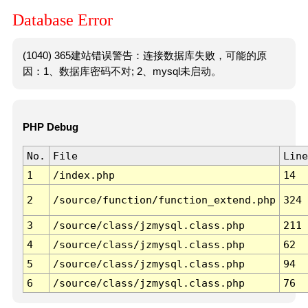
Database Error
(1040) 365建站错误警告：连接数据库失败，可能的原
因：1、数据库密码不对; 2、mysql未启动。
PHP Debug
No.
File
Line
1
/index.php
14
2
/source/function/function_extend.php
324
3
/source/class/jzmysql.class.php
211
4
/source/class/jzmysql.class.php
62
5
/source/class/jzmysql.class.php
94
6
/source/class/jzmysql.class.php
76