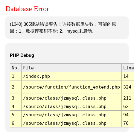
Database Error
(1040) 365建站错误警告：连接数据库失败，可能的原
因：1、数据库密码不对; 2、mysql未启动。
PHP Debug
No.
File
Line
1
/index.php
14
2
/source/function/function_extend.php
324
3
/source/class/jzmysql.class.php
211
4
/source/class/jzmysql.class.php
62
5
/source/class/jzmysql.class.php
94
6
/source/class/jzmysql.class.php
76