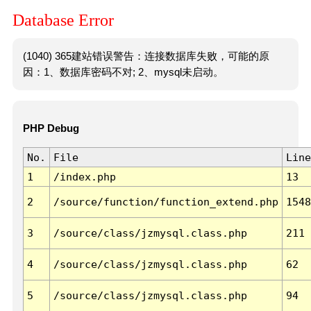
Database Error
(1040) 365建站错误警告：连接数据库失败，可能的原
因：1、数据库密码不对; 2、mysql未启动。
PHP Debug
No.
File
Line
1
/index.php
13
2
/source/function/function_extend.php
1548
3
/source/class/jzmysql.class.php
211
4
/source/class/jzmysql.class.php
62
5
/source/class/jzmysql.class.php
94