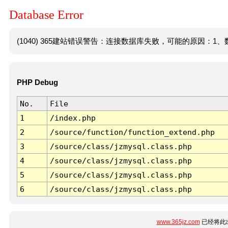
Database Error
(1040) 365建站错误警告：连接数据库失败，可能的原因：1、数
PHP Debug
No.
File
1
/index.php
2
/source/function/function_extend.php
3
/source/class/jzmysql.class.php
4
/source/class/jzmysql.class.php
5
/source/class/jzmysql.class.php
6
/source/class/jzmysql.class.php
www.365jz.com
已经将此