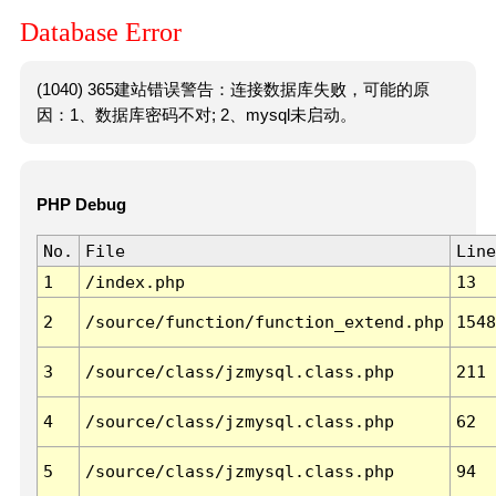
Database Error
(1040) 365建站错误警告：连接数据库失败，可能的原
因：1、数据库密码不对; 2、mysql未启动。
PHP Debug
No.
File
Line
1
/index.php
13
2
/source/function/function_extend.php
1548
3
/source/class/jzmysql.class.php
211
4
/source/class/jzmysql.class.php
62
5
/source/class/jzmysql.class.php
94