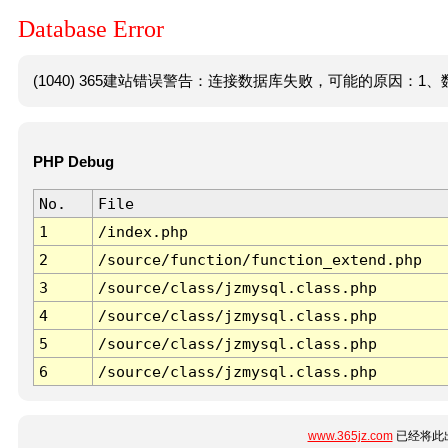
Database Error
(1040) 365建站错误警告：连接数据库失败，可能的原因：1、数
PHP Debug
No.
File
1
/index.php
2
/source/function/function_extend.php
3
/source/class/jzmysql.class.php
4
/source/class/jzmysql.class.php
5
/source/class/jzmysql.class.php
6
/source/class/jzmysql.class.php
www.365jz.com
已经将此