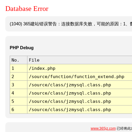
Database Error
(1040) 365建站错误警告：连接数据库失败，可能的原因：1、数
PHP Debug
No.
File
1
/index.php
2
/source/function/function_extend.php
3
/source/class/jzmysql.class.php
4
/source/class/jzmysql.class.php
5
/source/class/jzmysql.class.php
6
/source/class/jzmysql.class.php
www.365jz.com
已经将此