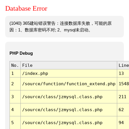
Database Error
(1040) 365建站错误警告：连接数据库失败，可能的原
因：1、数据库密码不对; 2、mysql未启动。
PHP Debug
No.
File
Line
1
/index.php
13
2
/source/function/function_extend.php
1548
3
/source/class/jzmysql.class.php
211
4
/source/class/jzmysql.class.php
62
5
/source/class/jzmysql.class.php
94