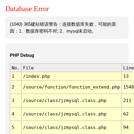
Database Error
(1040) 365建站错误警告：连接数据库失败，可能的原
因：1、数据库密码不对; 2、mysql未启动。
PHP Debug
No.
File
Line
1
/index.php
13
2
/source/function/function_extend.php
1548
3
/source/class/jzmysql.class.php
211
4
/source/class/jzmysql.class.php
62
5
/source/class/jzmysql.class.php
94