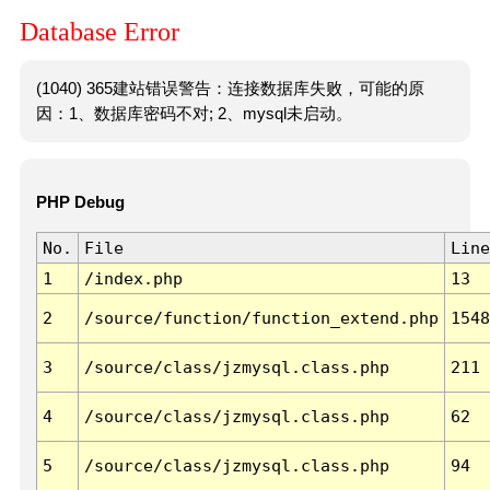
Database Error
(1040) 365建站错误警告：连接数据库失败，可能的原
因：1、数据库密码不对; 2、mysql未启动。
PHP Debug
No.
File
Line
1
/index.php
13
2
/source/function/function_extend.php
1548
3
/source/class/jzmysql.class.php
211
4
/source/class/jzmysql.class.php
62
5
/source/class/jzmysql.class.php
94